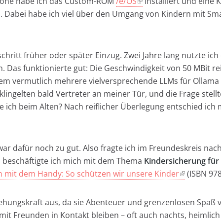
phone habe ich das Custom-ROM
/e/OS
installiert und eine
l. Dabei habe ich viel über den Umgang von Kindern mit Sm
tschritt früher oder später Einzug. Zwei Jahre lang nutzte i
 Das funktionierte gut: Die Geschwindigkeit von 50 MBit r
m vermutlich mehrere vielversprechende LLMs für Ollama ve
ingelten bald Vertreter an meiner Tür, und die Frage stellte
 ich beim Alten? Nach reiflicher Überlegung entschied ich m
war dafür noch zu gut. Also fragte ich im Freundeskreis nach.
 beschäftigte ich mich mit dem Thema
Kindersicherung für
in mit dem Handy: So schützen wir unsere Kinder
(ISBN 97
ungskraft aus, da sie Abenteuer und grenzenlosen Spaß ve
t Freunden in Kontakt bleiben – oft auch nachts, heimlich 