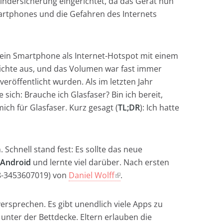
 Kindersicherung eingerichtet, da das Gerät nun
artphones und die Gefahren des Internets
ch ein Smartphone als Internet-Hotspot mit einem
eichte aus, und das Volumen war fast immer
röffentlicht wurden. Als im letzten Jahr
 sich: Brauche ich Glasfaser? Bin ich bereit,
ich für Glasfaser. Kurz gesagt (
TL;DR
): Ich hatte
 Schnell stand fest: Es sollte das neue
 Android
und lernte viel darüber. Nach ersten
8-3453607019) von
Daniel Wolff
.
rsprechen. Es gibt unendlich viele Apps zu
unter der Bettdecke. Eltern erlauben die